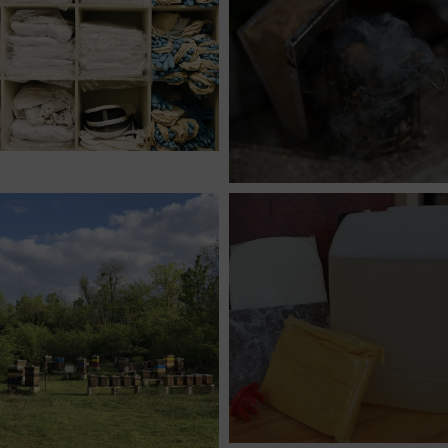
VESTIMENTAIRE
14
TRAVAIL
AU
RUCHER
OUTILS PO
L'APICULTEU
RÉCOLTE
ELEVAGE
PROTECTIO
DU BOIS
DIVERS