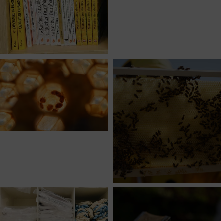
LE
FRELON
ASIATIQ
LIBRAIRIE
ET
7
PÉDAGOGIE
LUTTE
CONTRE
3
LE
VARROA
CIRE
7