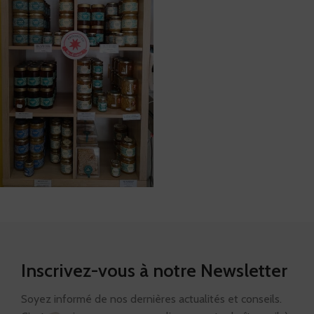
MIELS ET
PRODUITS
24
DE LA
Inscrivez-vous à notre Newsletter
RUCHE
Soyez informé de nos dernières actualités et conseils.
BOUGIES EN CIRE