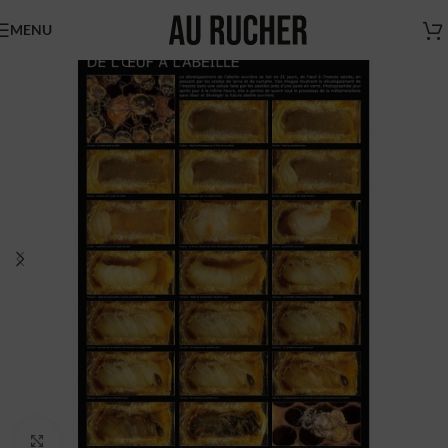
MENU
Nouveaux horaires
du magasin Au Rucher
Chers clients,
Nous vous informons des
nouveaux horaires du magasin
AU RUCHER.
Du mardi au vendredi de 9h à 17h
N'hésitez pas à nous contacter pour vous faire livrer
(sur Paris et région parisienne uniquement)
Boutique Au Rucher
Cliquez pour agrandir