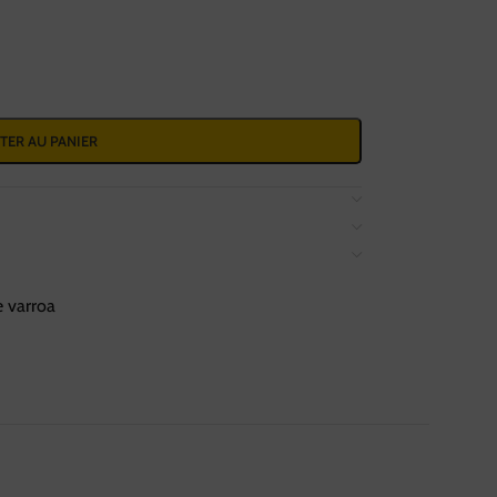
TER AU PANIER
e varroa