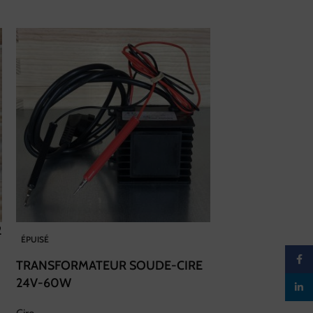
2
CIRE GAUFRÉE 
ÉPUISÉ
OPERCULES GA
Faceb
TRANSFORMATEUR SOUDE-CIRE
Cire
24V-60W
linked
27,00
€