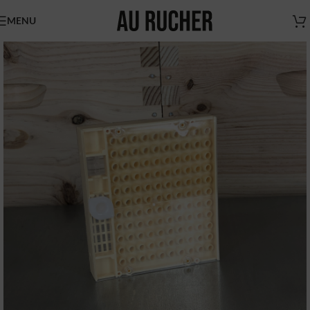
MENU
Nouveaux horaires
du magasin Au Rucher
Chers clients,
Nous vous informons des
nouveaux horaires du magasin
AU RUCHER.
Du mardi au vendredi de 9h à 17h
N'hésitez pas à nous contacter pour vous faire livrer
(sur Paris et région parisienne uniquement)
Boutique Au Rucher