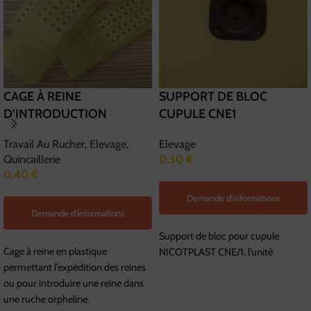
CAGE À REINE
SUPPORT DE BLOC
D’INTRODUCTION
CUPULE CNE1
Travail Au Rucher
,
Elevage
,
Elevage
Quincaillerie
0,30
€
0,40
€
Demande d'informations
Demande d'informations
Support de bloc pour cupule
Cage à reine en plastique
NICOTPLAST CNE/1, l'unité
permettant l’expédition des reines
ou pour introduire une reine dans
une ruche orpheline.