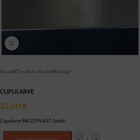
Cliquez pour agrandir
Accueil
/
Travail Au Rucher
/
Elevage
CUPULARVE
23,00
€
Cupularve NICOTPLAST, l’unité
-
+
Demande d'informations