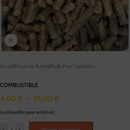
Cliquez pour agrandir
Accueil
/
Travail Au Rucher
/
Outils Pour L'apiculteur
COMBUSTIBLE
4,00
€
–
35,00
€
Combustible pour enfumoir.
-
+
Demande d'informations