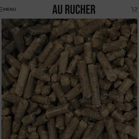
MENU
Nouveaux horaires
du magasin Au Rucher
Chers clients,
Nous vous informons des
nouveaux horaires du magasin
AU RUCHER.
Du mardi au vendredi de 9h à 17h
N'hésitez pas à nous contacter pour vous faire livrer
(sur Paris et région parisienne uniquement)
Boutique Au Rucher