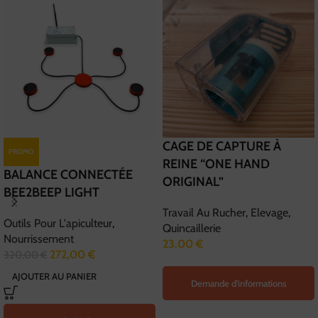
CAGE DE CAPTURE À
PROMO
REINE “ONE HAND
BALANCE CONNECTÉE
ORIGINAL”
BEE2BEEP LIGHT
Travail Au Rucher
,
Elevage
,
Outils Pour L'apiculteur
,
Quincaillerie
Nourrissement
23,00
€
272,00
€
320,00
€
AJOUTER AU PANIER
Demande d'informations