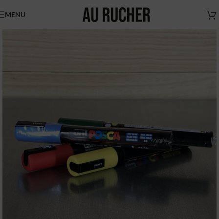
MENU
Nouveaux horaires
du magasin Au Rucher
Chers clients,
Nous vous informons des
nouveaux horaires du magasin
AU RUCHER.
Du mardi au vendredi de 9h à 17h
N'hésitez pas à nous contacter pour vous faire livrer
(sur Paris et région parisienne uniquement)
Boutique Au Rucher