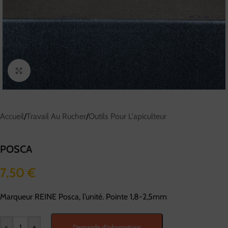
Cliquez pour agrandir
Accueil
/
Travail Au Rucher
/
Outils Pour L'apiculteur
POSCA
7,50
€
Marqueur REINE Posca, l’unité. Pointe 1,8-2,5mm
-
+
Demande d'informations