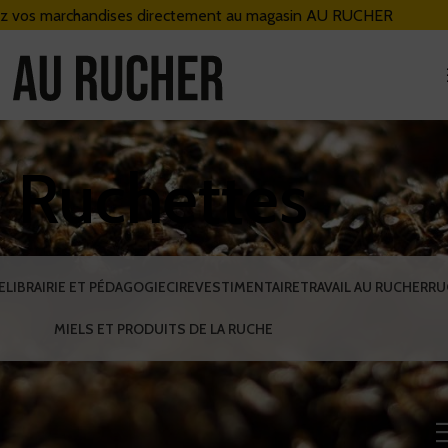
z vos marchandises directement au magasin AU RUCHER
Nouveaux horaires
du magasin Au Rucher
Ruchettes
Chers clients,
ous vous informons des
nouveaux horaires du magasin AU RUCHER
Du mardi au vendredi de 9h à 17h
N'hésitez pas à nous contacter pour vous faire livrer
E
LIBRAIRIE ET PÉDAGOGIE
CIRE
VESTIMENTAIRE
TRAVAIL AU RUCHER
RU
(sur Paris et région parisienne uniquement)
MIELS ET PRODUITS DE LA RUCHE
Boutique Au Rucher