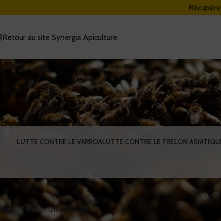
Récupére
Retour au site Synergia Apiculture
N
LUTTE CONTRE LE VARROA
LUTTE CONTRE LE FRELON ASIATIQU
Accueil
/
Ruches
/
Ruchettes