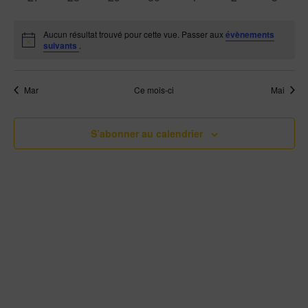
évènements
évènements
évènements
évènements
évènements
évènements
évènem
Aucun résultat trouvé pour cette vue. Passer aux
évènements
Notice
suivants
.
Mar
Ce mois-ci
Mai
S’abonner au calendrier