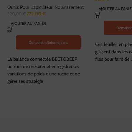
Outils Pour L'apiculteur
,
Nourrissement
AJOUTER AU PANIE
272,00
€
320,00
€
AJOUTER AU PANIER
Demande 
Demande d'informations
Ces feuilles en pla
glissent dans les 
La balance connectée BEETOBEEP
filés pour faire de 
permet de mesurer et enregistrer les
variations de poids d’une ruche et de
gérer ses stratégie