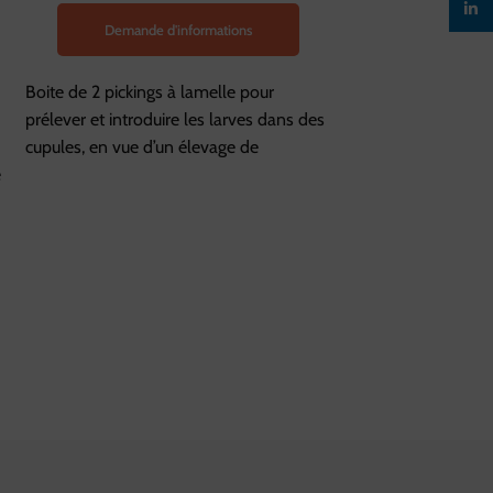
linked
Demande d'informations
Demande d
Boite de 2 pickings à lamelle pour
Combustible pour 
prélever et introduire les larves dans des
cupules, en vue d’un élevage de
e