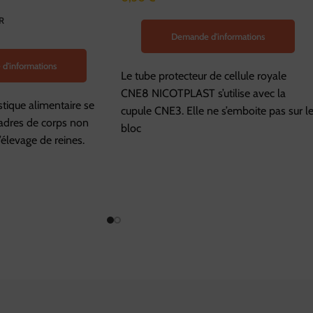
R
Demande d'informations
d'informations
Le tube protecteur de cellule royale
CNE8 NICOTPLAST s’utilise avec la
stique alimentaire se
cupule CNE3. Elle ne s’emboite pas sur l
cadres de corps non
bloc
l’élevage de reines.