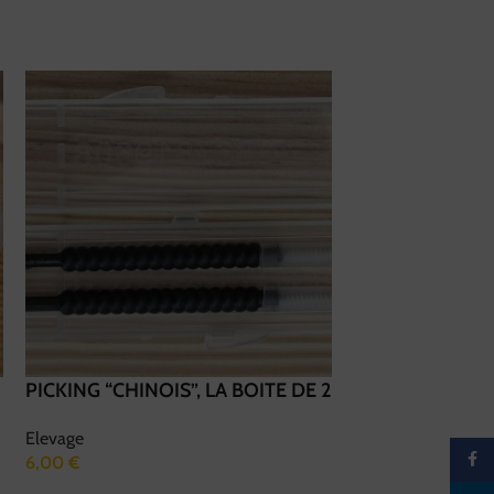
PICKING “CHINOIS”, LA BOITE DE 2
COMBUSTIBLE
Elevage
Outils Pour L'apicu
Faceb
6,00
€
4,00
€
–
35,00