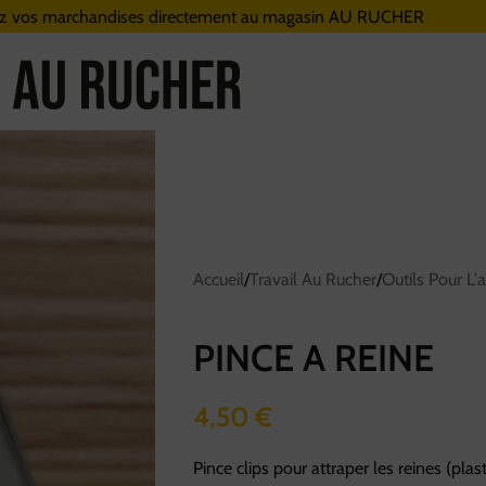
z vos marchandises directement au magasin AU RUCHER
Nouveaux horaires
du magasin Au Rucher
Chers clients,
Nous vous informons des
nouveaux horaires du magasin AU RUCHER.
Accueil
/
Travail Au Rucher
/
Outils Pour L'a
Du mardi au vendredi de 9h à 17h
N'hésitez pas à nous contacter pour vous faire livrer
(sur Paris et région parisienne uniquement)
PINCE A REINE
Boutique Au Rucher
4,50
€
Pince clips pour attraper les reines (pla