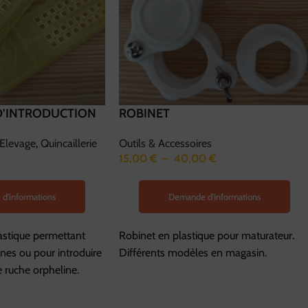
 D’INTRODUCTION
ROBINET
Elevage
,
Quincaillerie
Outils & Accessoires
15,00
€
–
40,00
€
d'informations
Demande d'informations
astique permettant
Robinet en plastique pour maturateur.
ines ou pour introduire
Différents modèles en magasin.
 ruche orpheline.