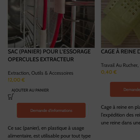
SAC (PANIER) POUR L’ESSORAGE
CAGE À REINE
OPERCULES EXTRACTEUR
Travail Au Rucher
,
0,40
€
Extraction
,
Outils & Accessoires
12,00
€
Demande 
AJOUTER AU PANIER
Cage à reine en pl
Demande d'informations
l’expédition des re
une reine dans une
Ce sac (panier), en plastique à usage
alimentaire, est utilisable pour tout type