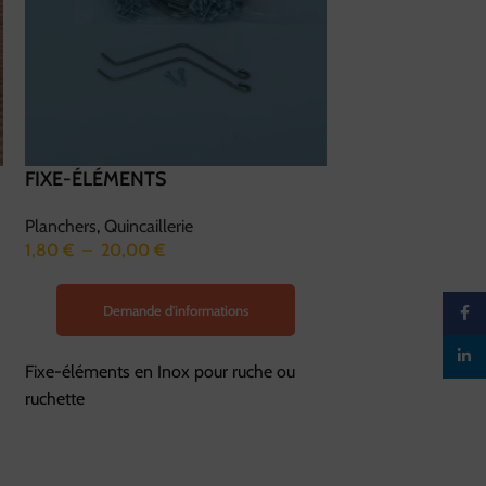
FIXE-ÉLÉMENTS
BOUCHON PLAS
Planchers
,
Quincaillerie
Nourrisseurs & cou
1,80
€
–
20,00
€
Quincaillerie
0,40
€
Demande d'informations
Faceb
Demande d
linked
Fixe-éléments en Inox pour ruche ou
Bouchon en plasti
ruchette
cadres