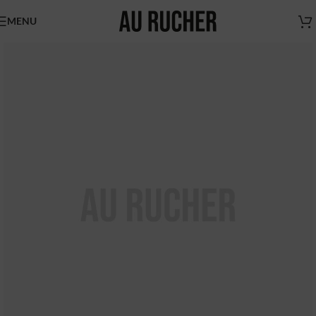
MENU
Nouveaux horaires
du magasin Au Rucher
Chers clients,
Nous vous informons des
nouveaux horaires du magasin
AU RUCHER.
Du mardi au vendredi de 9h à 17h
N'hésitez pas à nous contacter pour vous faire livrer
(sur Paris et région parisienne uniquement)
Boutique Au Rucher